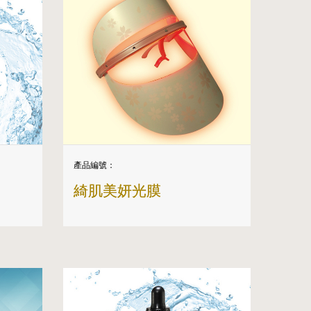
產品編號：
綺肌美妍光膜
DETAILS