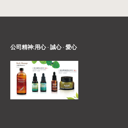
公司精神:用心 ‧ 誠心 ‧ 愛心