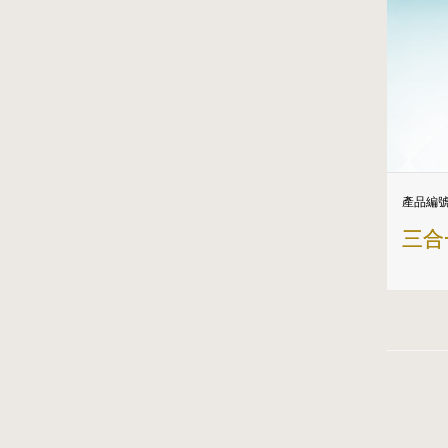
產品編號
三合