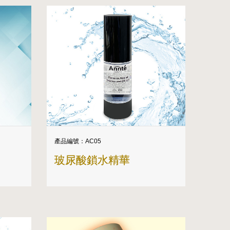
DETAILS
產品編號：AC05
玻尿酸鎖水精華
DETAILS