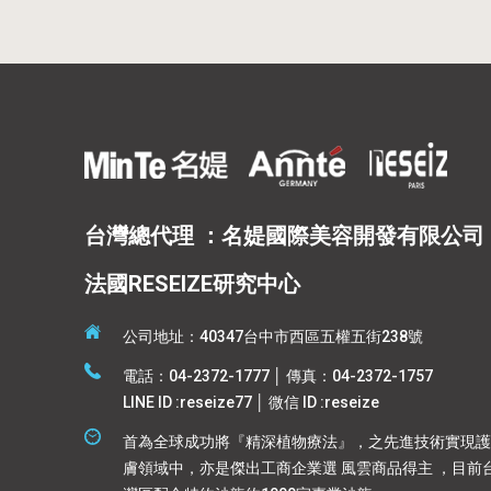
台灣總代理 ：名媞國際美容開發有限公司
法國RESEIZE研究中心
公司地址：40347台中市西區五權五街238號
電話：04-2372-1777 │ 傳真：04-2372-1757
LINE ID :reseize77 │ 微信 ID :reseize
首為全球成功將『精深植物療法』，之先進技術實現護
膚領域中，亦是傑出工商企業選 風雲商品得主 ，目前