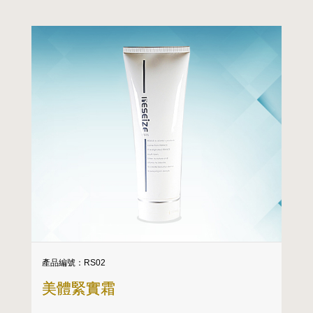
DETAILS
產品編號：RS02
美體緊實霜