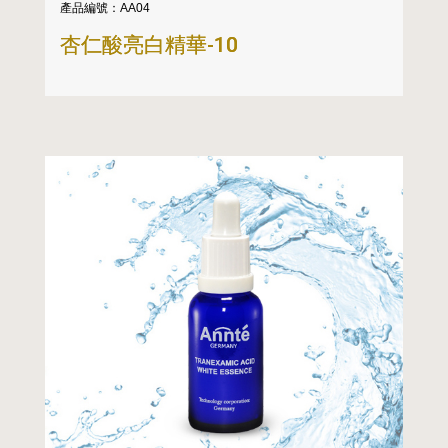
產品編號：AA04
杏仁酸亮白精華-10
DETAILS