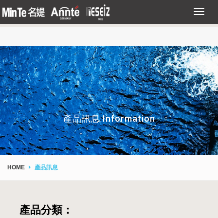
產品訊息 Information
HOME
產品訊息
產品分類：