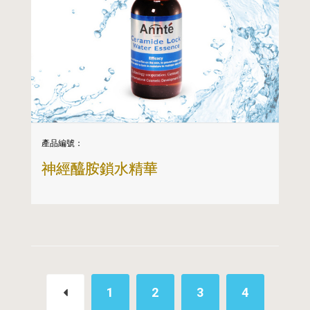
產品編號：
神經醯胺鎖水精華
1
2
3
4