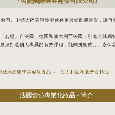
『名媞國際美容開發有限公司』
在台灣、中國大陸美容沙龍通路更廣受歡迎喜愛，讓每
『名媞』自法國、德國和澳大利亞等國，引進全球獨
量身打造個人專屬的有效課程，能夠抗衡歲月、永保
 德國漾媞醫學美容保養品 / 澳大利亞花園芳香精油
法國蕾莎專業化妝品 - 簡介