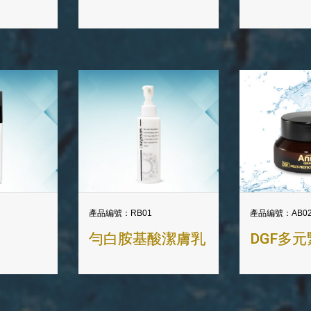
TO
ADD TO
ADD
T
CART
CA
產品編號：RB01
產品編號：AB0
水
勻白胺基酸潔膚乳
DGF多