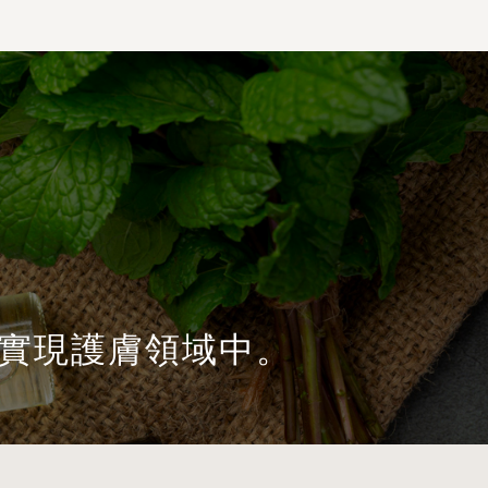
實現護膚領域中。