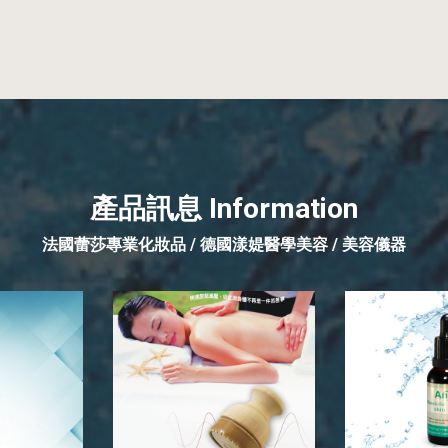
產品訊息 Information
法國蕾莎專業化妝品 / 德國漾媞醫學美容 / 美容儀器
TO
ADD TO
ADD
T
CART
CA