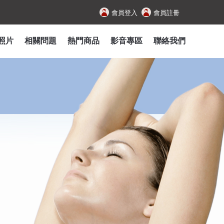
會員登入
會員註冊
照片
相關問題
熱門商品
影音專區
聯絡我們