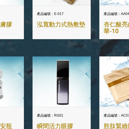
產品編號：E-017
產品編號：AA0
潔膚膠
泓寬動力式熱敷墊
杏仁酸亮
華-10
TO
ADD TO
ADD
T
CART
CA
產品編號：RG01
產品編號：AC07
晶安瓶
瞬間活力眼膠
胜肽緊緻