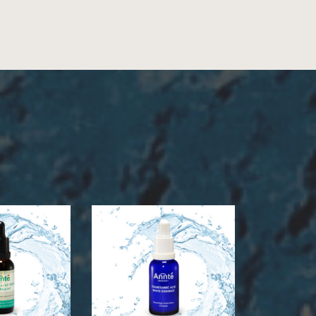
 TO
ADD TO
RT
CART