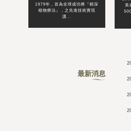
1979年，首為全球成功將『精深
美
植物療法』，之先進技術實現
5
護...
2
最新消息
2
2
2