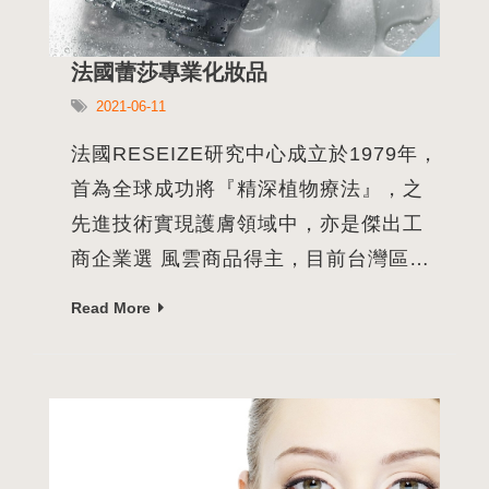
法國蕾莎專業化妝品
2021-06-11
法國RESEIZE研究中心成立於1979年，
首為全球成功將『精深植物療法』，之
先進技術實現護膚領域中，亦是傑出工
商企業選 風雲商品得主，目前台灣區配
合特約沙龍約1000家專業沙龍，
Read More
RESEIZE產品深深獲得客戶讚賞。 【
創新技術 】 結合醫師、生化學家、物理
治療師、神經學家、壓力學家等專業技
術不斷與時俱進，研發高科技植物精萃
保養品和即效課程締造許多創新的佳