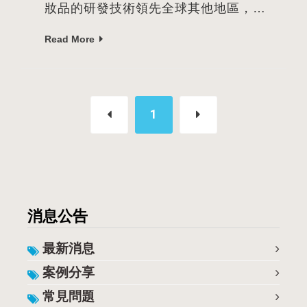
妝品的研發技術領先全球其他地區，
『名媞』自法國、德國和澳大利亞等
Read More
國，引進全球獨特的技術及化妝品，帶
入震撼性的產品及效果，提供消費者從
頭到腳的保養品與課程，量身打造個人
1
專屬的有效課程，能夠抗衡歲月、永保
容光煥發。 檔案下載： 《 請點擊這裡
下載文件 》
消息公告
最新消息
案例分享
常見問題